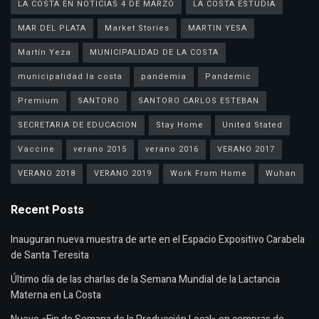
LA COSTA EN NOTICIAS 4 DE MARZO
LA COSTA ESTUDIA
MAR DEL PLATA
Market Stories
MARTIN YESA
Martín Yeza
MUNICIPALIDAD DE LA COSTA
municipalidad la costa
pandemia
Pandemic
Premium
SANTORO
SANTORO CARLOS ESTEBAN
SECRETARIA DE EDUCACION
Stay Home
United Stated
Vaccine
verano 2015
verano 2016
VERANO 2017
VERANO 2018
VERANO 2019
Work From Home
Wuhan
Recent Posts
Inauguran nueva muestra de arte en el Espacio Expositivo Carabela
de Santa Teresita
Último día de las charlas de la Semana Mundial de la Lactancia
Materna en La Costa