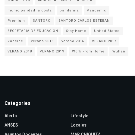
Martín Yeza
MUNICIPALIDAD DE LA COSTA
municipalidad la costa
pandemia
Pandemic
Premium
SANTORO
SANTORO CARLOS ESTEBAN
SECRETARIA DE EDUCACION
Stay Home
United Stated
Vaccine
verano 2015
verano 2016
VERANO 2017
VERANO 2018
VERANO 2019
Work From Home
Wuhan
Categories
Alerta
Lifestyle
ANSES
Locales
Asuntos Docentes
MAR CHIQUITA