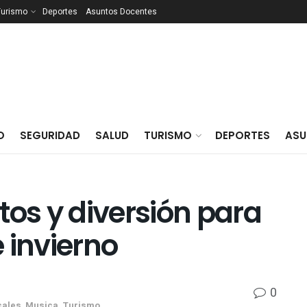
Turismo
Deportes
Asuntos Docentes
O
SEGURIDAD
SALUD
TURISMO
DEPORTES
ASU
tos y diversión para
 invierno
0
cales
,
Musica
,
Turismo