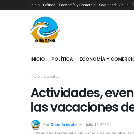
Inicio
Política
Economía y Comercio
Seguridad
Salud
INICIO
POLÍTICA
ECONOMÍA Y COMERCI
Inicio
Deportes
Actividades, even
las vacaciones de
Por
Gisel Arebalo
julio 15, 2016
En
Deportes
,
Destacado
,
Educación
,
Espectáculos
,
Lo