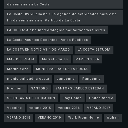
de semana en La Costa
La Costa: #VivíLaCosta / La agenda de actividades para este
fin de semana en el Partido de La Costa
LA COSTA: Alerta meteorológico por tormentas fuertes
La Costa: Asuntos Docentes - Actos Públicos
LA COSTA EN NOTICIAS 4 DE MARZO
LA COSTA ESTUDIA
MAR DEL PLATA
Market Stories
MARTIN YESA
Martín Yeza
MUNICIPALIDAD DE LA COSTA
municipalidad la costa
pandemia
Pandemic
Premium
SANTORO
SANTORO CARLOS ESTEBAN
SECRETARIA DE EDUCACION
Stay Home
United Stated
Vaccine
verano 2015
verano 2016
VERANO 2017
VERANO 2018
VERANO 2019
Work From Home
Wuhan