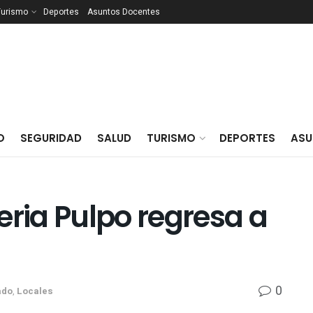
Turismo
Deportes
Asuntos Docentes
O
SEGURIDAD
SALUD
TURISMO
DEPORTES
ASU
eria Pulpo regresa a
0
ado
,
Locales