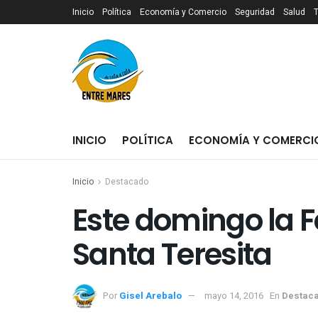
Inicio
Política
Economía y Comercio
Seguridad
Salud
INICIO
POLÍTICA
ECONOMÍA Y COMERCI
Inicio
Destacado
Este domingo la F
Santa Teresita
Por
Gisel Arebalo
mayo 14, 2016
En
Destac