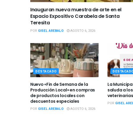
Inauguran nueva muestra de arte en el
Espacio Expositivo Carabela de Santa
Teresita
POR
GISEL AREBALO
AGOSTO 6, 2026
DESTACADO
DESTACAD
Nuevo «Fin de Semana de la
La Municipa
Producción Local» en compras
saluda a los
de productos locales con
veterinarias
descuentos especiales
POR
GISEL ARE
POR
GISEL AREBALO
AGOSTO 6, 2026