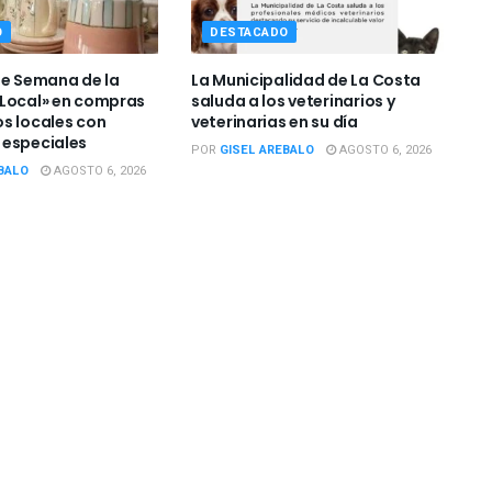
O
DESTACADO
de Semana de la
La Municipalidad de La Costa
Local» en compras
saluda a los veterinarios y
s locales con
veterinarias en su día
 especiales
POR
GISEL AREBALO
AGOSTO 6, 2026
BALO
AGOSTO 6, 2026