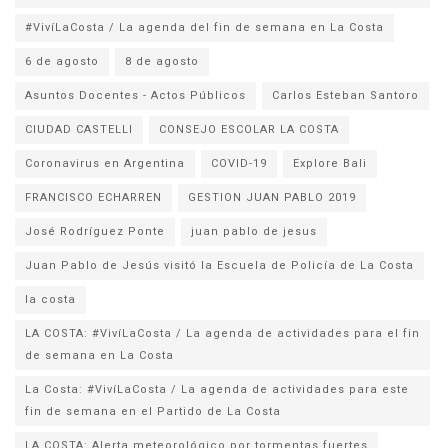
#VivíLaCosta / La agenda del fin de semana en La Costa
6 de agosto
8 de agosto
Asuntos Docentes - Actos Públicos
Carlos Esteban Santoro
CIUDAD CASTELLI
CONSEJO ESCOLAR LA COSTA
Coronavirus en Argentina
COVID-19
Explore Bali
FRANCISCO ECHARREN
GESTION JUAN PABLO 2019
José Rodríguez Ponte
juan pablo de jesus
la costa
LA COSTA: #VivíLaCosta / La agenda de actividades para el fin
de semana en La Costa
La Costa: #VivíLaCosta / La agenda de actividades para este
fin de semana en el Partido de La Costa
LA COSTA: Alerta meteorológico por tormentas fuertes