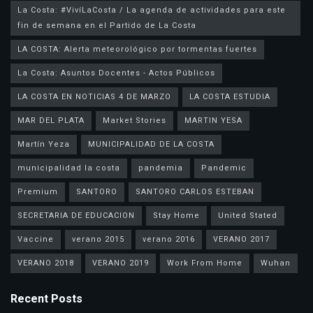
La Costa: #VivíLaCosta / La agenda de actividades para este
fin de semana en el Partido de La Costa
LA COSTA: Alerta meteorológico por tormentas fuertes
La Costa: Asuntos Docentes - Actos Públicos
LA COSTA EN NOTICIAS 4 DE MARZO
LA COSTA ESTUDIA
MAR DEL PLATA
Market Stories
MARTIN YESA
Martín Yeza
MUNICIPALIDAD DE LA COSTA
municipalidad la costa
pandemia
Pandemic
Premium
SANTORO
SANTORO CARLOS ESTEBAN
SECRETARIA DE EDUCACION
Stay Home
United Stated
Vaccine
verano 2015
verano 2016
VERANO 2017
VERANO 2018
VERANO 2019
Work From Home
Wuhan
Recent Posts