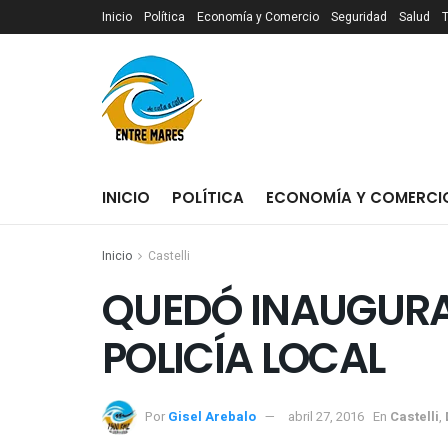
Inicio
Política
Economía y Comercio
Seguridad
Salud
INICIO
POLÍTICA
ECONOMÍA Y COMERCI
Inicio
Castelli
QUEDÓ INAUGURA
POLICÍA LOCAL
Por
Gisel Arebalo
abril 27, 2016
En
Castelli
,