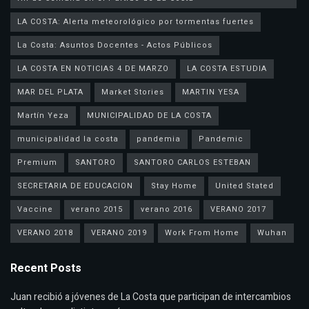
LA COSTA: Alerta meteorológico por tormentas fuertes
La Costa: Asuntos Docentes - Actos Públicos
LA COSTA EN NOTICIAS 4 DE MARZO
LA COSTA ESTUDIA
MAR DEL PLATA
Market Stories
MARTIN YESA
Martín Yeza
MUNICIPALIDAD DE LA COSTA
municipalidad la costa
pandemia
Pandemic
Premium
SANTORO
SANTORO CARLOS ESTEBAN
SECRETARIA DE EDUCACION
Stay Home
United Stated
Vaccine
verano 2015
verano 2016
VERANO 2017
VERANO 2018
VERANO 2019
Work From Home
Wuhan
Recent Posts
Juan recibió a jóvenes de La Costa que participan de intercambios