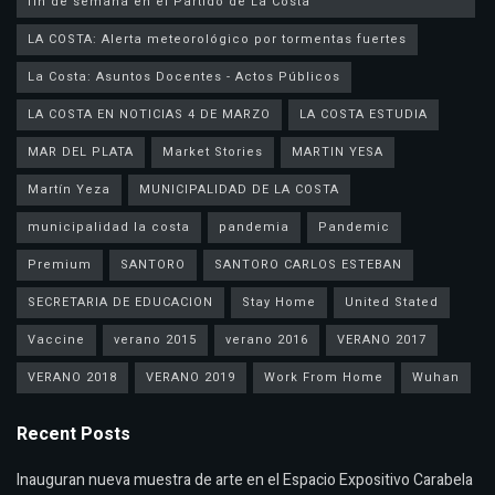
fin de semana en el Partido de La Costa
LA COSTA: Alerta meteorológico por tormentas fuertes
La Costa: Asuntos Docentes - Actos Públicos
LA COSTA EN NOTICIAS 4 DE MARZO
LA COSTA ESTUDIA
MAR DEL PLATA
Market Stories
MARTIN YESA
Martín Yeza
MUNICIPALIDAD DE LA COSTA
municipalidad la costa
pandemia
Pandemic
Premium
SANTORO
SANTORO CARLOS ESTEBAN
SECRETARIA DE EDUCACION
Stay Home
United Stated
Vaccine
verano 2015
verano 2016
VERANO 2017
VERANO 2018
VERANO 2019
Work From Home
Wuhan
Recent Posts
Inauguran nueva muestra de arte en el Espacio Expositivo Carabela