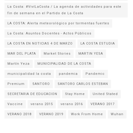
La Costa: #VivíLaCosta / La agenda de actividades para este
fin de semana en el Partido de La Costa
LA COSTA: Alerta meteorológico por tormentas fuertes
La Costa: Asuntos Docentes - Actos Públicos
LA COSTA EN NOTICIAS 4 DE MARZO
LA COSTA ESTUDIA
MAR DEL PLATA
Market Stories
MARTIN YESA
Martín Yeza
MUNICIPALIDAD DE LA COSTA
municipalidad la costa
pandemia
Pandemic
Premium
SANTORO
SANTORO CARLOS ESTEBAN
SECRETARIA DE EDUCACION
Stay Home
United Stated
Vaccine
verano 2015
verano 2016
VERANO 2017
VERANO 2018
VERANO 2019
Work From Home
Wuhan