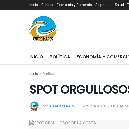
Inicio
Política
Economía y Comercio
Seguridad
Salud
INICIO
POLÍTICA
ECONOMÍA Y COMERCI
Inicio
Audios
SPOT ORGULLOSOS
Por
Gisel Arebalo
octubre 9, 2015
En
Audios