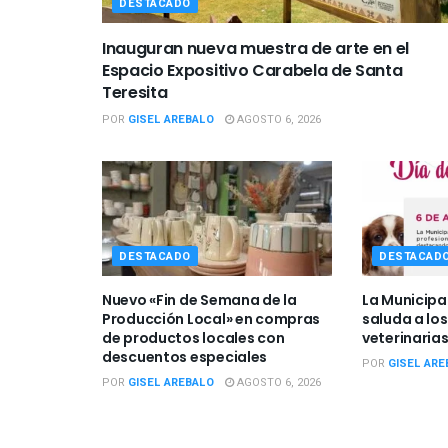
DESTACADO
Inauguran nueva muestra de arte en el
Espacio Expositivo Carabela de Santa
Teresita
POR
GISEL AREBALO
AGOSTO 6, 2026
DESTACADO
DESTACAD
Nuevo «Fin de Semana de la
La Municipa
Producción Local» en compras
saluda a los
de productos locales con
veterinarias
descuentos especiales
POR
GISEL ARE
POR
GISEL AREBALO
AGOSTO 6, 2026