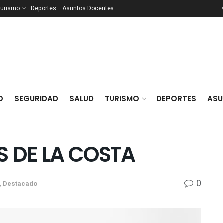
Turismo
Deportes
Asuntos Docentes
O
SEGURIDAD
SALUD
TURISMO
DEPORTES
ASU
 DE LA COSTA
0
,
Destacado