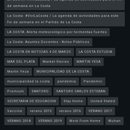
de semana en La Costa
La Costa: #VivíLaCosta / La agenda de actividades para este
fin de semana en el Partido de La Costa
LA COSTA: Alerta meteorológico por tormentas fuertes
La Costa: Asuntos Docentes - Actos Públicos
LA COSTA EN NOTICIAS 4 DE MARZO
LA COSTA ESTUDIA
MAR DEL PLATA
Market Stories
MARTIN YESA
Martín Yeza
MUNICIPALIDAD DE LA COSTA
municipalidad la costa
pandemia
Pandemic
Premium
SANTORO
SANTORO CARLOS ESTEBAN
SECRETARIA DE EDUCACION
Stay Home
United Stated
Vaccine
verano 2015
verano 2016
VERANO 2017
VERANO 2018
VERANO 2019
Work From Home
Wuhan