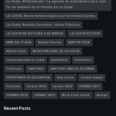
La Costa: #VivíLaCosta / La agenda de actividades para este
fin de semana en el Partido de La Costa
LA COSTA: Alerta meteorológico por tormentas fuertes
La Costa: Asuntos Docentes - Actos Públicos
LA COSTA EN NOTICIAS 4 DE MARZO
LA COSTA ESTUDIA
MAR DEL PLATA
Market Stories
MARTIN YESA
Martín Yeza
MUNICIPALIDAD DE LA COSTA
municipalidad la costa
pandemia
Pandemic
Premium
SANTORO
SANTORO CARLOS ESTEBAN
SECRETARIA DE EDUCACION
Stay Home
United Stated
Vaccine
verano 2015
verano 2016
VERANO 2017
VERANO 2018
VERANO 2019
Work From Home
Wuhan
Recent Posts