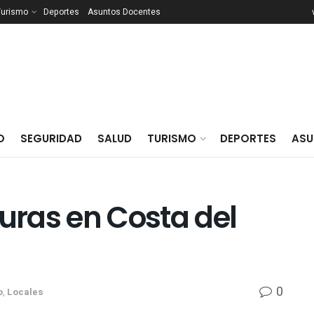
Turismo
Deportes
Asuntos Docentes
O
SEGURIDAD
SALUD
TURISMO
DEPORTES
ASU
turas en Costa del
0
o
,
Locales