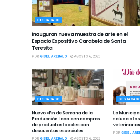
DESTACADO
Inauguran nueva muestra de arte en el
Espacio Expositivo Carabela de Santa
Teresita
POR
GISEL AREBALO
AGOSTO 6, 2026
DESTACADO
DESTACAD
Nuevo «Fin de Semana de la
La Municipa
Producción Local» en compras
saluda a los
de productos locales con
veterinarias
descuentos especiales
POR
GISEL ARE
POR
GISEL AREBALO
AGOSTO 6, 2026