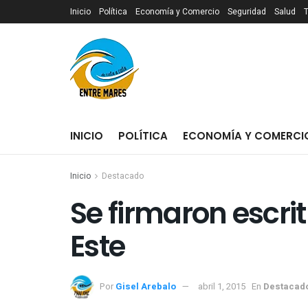
Inicio
Política
Economía y Comercio
Seguridad
Salud
INICIO
POLÍTICA
ECONOMÍA Y COMERCI
Inicio
Destacado
Se firmaron escri
Este
Por
Gisel Arebalo
abril 1, 2015
En
Destacad