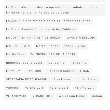
La Costa: #VivíLaCosta / La agenda de actividades para este
fin de semana en el Partido de La Costa
LA COSTA: Alerta meteorológico por tormentas fuertes
La Costa: Asuntos Docentes - Actos Públicos
LA COSTA EN NOTICIAS 4 DE MARZO
LA COSTA ESTUDIA
MAR DEL PLATA
Market Stories
MARTIN YESA
Martín Yeza
MUNICIPALIDAD DE LA COSTA
municipalidad la costa
pandemia
Pandemic
Premium
SANTORO
SANTORO CARLOS ESTEBAN
SECRETARIA DE EDUCACION
Stay Home
United Stated
Vaccine
verano 2015
verano 2016
VERANO 2017
VERANO 2018
VERANO 2019
Work From Home
Wuhan