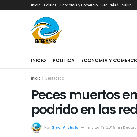
Inicio
Política
Economía y Comercio
Seguridad
Salud
INICIO
POLÍTICA
ECONOMÍA Y COMERCI
Inicio
Destacado
Peces muertos en
podrido en las re
Por
Gisel Arebalo
marzo 13, 2015
En
Destac