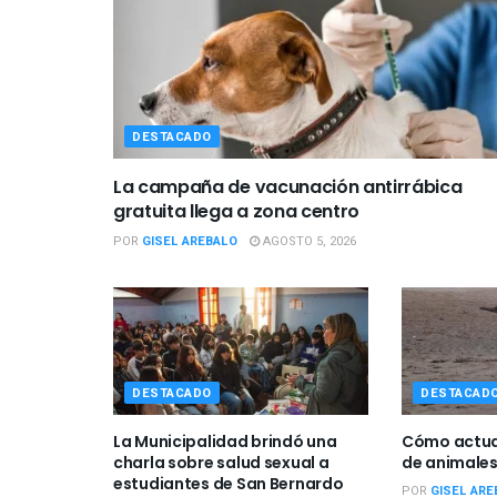
DESTACADO
La campaña de vacunación antirrábica
gratuita llega a zona centro
POR
GISEL AREBALO
AGOSTO 5, 2026
DESTACADO
DESTACAD
La Municipalidad brindó una
Cómo actuar
charla sobre salud sexual a
de animales
estudiantes de San Bernardo
POR
GISEL ARE