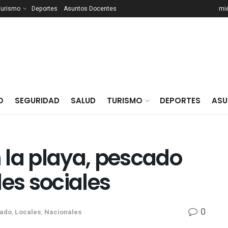
Turismo
Deportes
Asuntos Docentes
mié
O
SEGURIDAD
SALUD
TURISMO
DEPORTES
ASU
 la playa, pescado
des sociales
0
ado
,
Locales
,
Nacionales