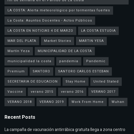
fin de semana en el Partido de La Costa
LA COSTA: Alerta meteorológico por tormentas fuertes
La Costa: Asuntos Docentes - Actos Públicos
LA COSTA EN NOTICIAS 4 DE MARZO
LA COSTA ESTUDIA
MAR DEL PLATA
Market Stories
MARTIN YESA
Martín Yeza
MUNICIPALIDAD DE LA COSTA
municipalidad la costa
pandemia
Pandemic
Premium
SANTORO
SANTORO CARLOS ESTEBAN
SECRETARIA DE EDUCACION
Stay Home
United Stated
Vaccine
verano 2015
verano 2016
VERANO 2017
VERANO 2018
VERANO 2019
Work From Home
Wuhan
Recent Posts
La campaña de vacunación antirrábica gratuita llega a zona centro