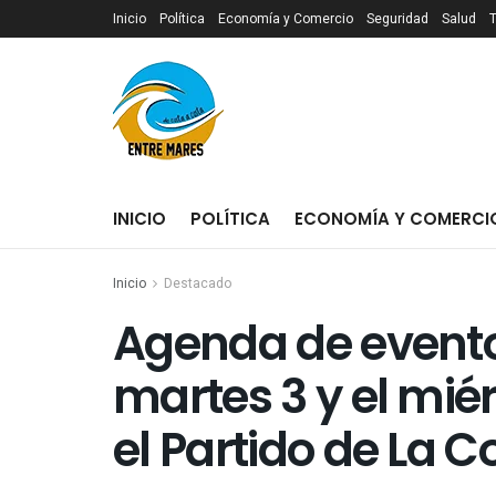
Inicio
Política
Economía y Comercio
Seguridad
Salud
INICIO
POLÍTICA
ECONOMÍA Y COMERCI
Inicio
Destacado
Agenda de eventos
martes 3 y el miér
el Partido de La C