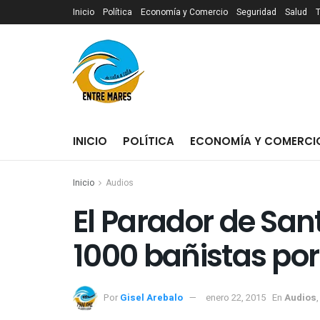
Inicio
Política
Economía y Comercio
Seguridad
Salud
INICIO
POLÍTICA
ECONOMÍA Y COMERCI
Inicio
Audios
El Parador de Sant
Por
Gisel Arebalo
enero 22, 2015
En
Audios