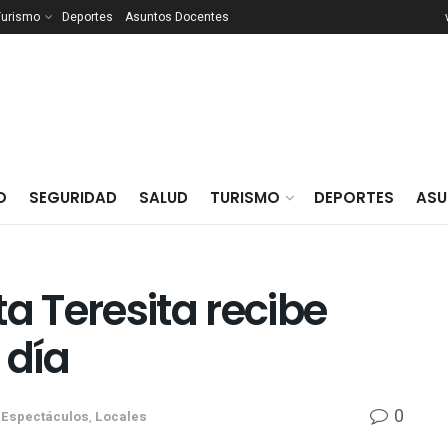
Turismo
Deportes
Asuntos Docentes
O
SEGURIDAD
SALUD
TURISMO
DEPORTES
ASU
a Teresita recibe
0
,
Espectáculos
,
Locales