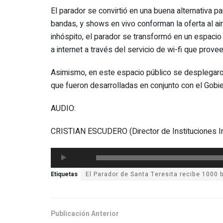
El parador se convirtió en una buena alternativa par
bandas, y shows en vivo conforman la oferta al air
inhóspito, el parador se transformó en un espacio
a internet a través del servicio de wi-fi que prove
Asimismo, en este espacio público se desplegaro
que fueron desarrolladas en conjunto con el Gobier
AUDIO:
CRISTIAN ESCUDERO (Director de Instituciones I
Reproductor
00:00
de
Etiquetas
audio
Publicación Anterior