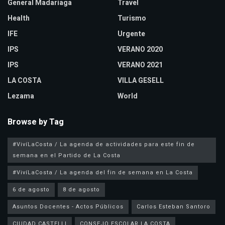
General Madariaga
Travel
Health
Turismo
IFE
Urgente
IPS
VERANO 2020
IPS
VERANO 2021
LA COSTA
VILLA GESELL
Lezama
World
Browse by Tag
#VivíLaCosta / La agenda de actividades para este fin de
semana en el Partido de La Costa
#VivíLaCosta / La agenda del fin de semana en La Costa
6 de agosto
8 de agosto
Asuntos Docentes - Actos Públicos
Carlos Esteban Santoro
CIUDAD CASTELLI
CONSEJO ESCOLAR LA COSTA