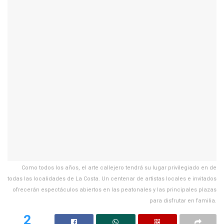
Como todos los años, el arte callejero tendrá su lugar privilegiado en de
todas las localidades de La Costa. Un centenar de artistas locales e invitados
ofrecerán espectáculos abiertos en las peatonales y las principales plazas
para disfrutar en familia.
2