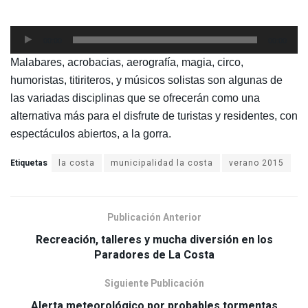
Reproductor
00:00
00:00
de
Malabares, acrobacias, aerografía, magia, circo,
audio
humoristas, titiriteros, y músicos solistas son algunas de
las variadas disciplinas que se ofrecerán como una
alternativa más para el disfrute de turistas y residentes, con
espectáculos abiertos, a la gorra.
Etiquetas
la costa
municipalidad la costa
verano 2015
Publicación Anterior
Recreación, talleres y mucha diversión en los
Paradores de La Costa
Siguiente Publicación
Alerta meteorológico por probables tormentas