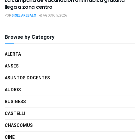
La campaña de vacunación antirrábica gratuita
llega a zona centro
POR
GISEL AREBALO
AGOSTO 5, 2026
Browse by Category
ALERTA
ANSES
ASUNTOS DOCENTES
AUDIOS
BUSINESS
CASTELLI
CHASCOMUS
CINE