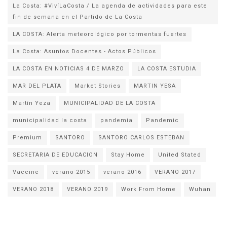
La Costa: #VivíLaCosta / La agenda de actividades para este
fin de semana en el Partido de La Costa
LA COSTA: Alerta meteorológico por tormentas fuertes
La Costa: Asuntos Docentes - Actos Públicos
LA COSTA EN NOTICIAS 4 DE MARZO
LA COSTA ESTUDIA
MAR DEL PLATA
Market Stories
MARTIN YESA
Martín Yeza
MUNICIPALIDAD DE LA COSTA
municipalidad la costa
pandemia
Pandemic
Premium
SANTORO
SANTORO CARLOS ESTEBAN
SECRETARIA DE EDUCACION
Stay Home
United Stated
Vaccine
verano 2015
verano 2016
VERANO 2017
VERANO 2018
VERANO 2019
Work From Home
Wuhan