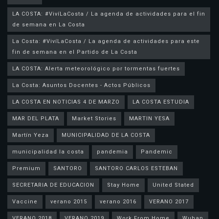
LA COSTA: #VivíLaCosta / La agenda de actividades para el fin
de semana en La Costa
La Costa: #VivíLaCosta / La agenda de actividades para este
fin de semana en el Partido de La Costa
LA COSTA: Alerta meteorológico por tormentas fuertes
La Costa: Asuntos Docentes - Actos Públicos
LA COSTA EN NOTICIAS 4 DE MARZO
LA COSTA ESTUDIA
MAR DEL PLATA
Market Stories
MARTIN YESA
Martín Yeza
MUNICIPALIDAD DE LA COSTA
municipalidad la costa
pandemia
Pandemic
Premium
SANTORO
SANTORO CARLOS ESTEBAN
SECRETARIA DE EDUCACION
Stay Home
United Stated
Vaccine
verano 2015
verano 2016
VERANO 2017
VERANO 2018
VERANO 2019
Work From Home
Wuhan