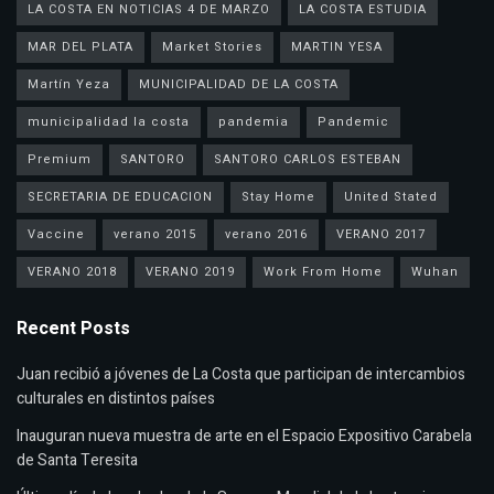
LA COSTA EN NOTICIAS 4 DE MARZO
LA COSTA ESTUDIA
MAR DEL PLATA
Market Stories
MARTIN YESA
Martín Yeza
MUNICIPALIDAD DE LA COSTA
municipalidad la costa
pandemia
Pandemic
Premium
SANTORO
SANTORO CARLOS ESTEBAN
SECRETARIA DE EDUCACION
Stay Home
United Stated
Vaccine
verano 2015
verano 2016
VERANO 2017
VERANO 2018
VERANO 2019
Work From Home
Wuhan
Recent Posts
Juan recibió a jóvenes de La Costa que participan de intercambios
culturales en distintos países
Inauguran nueva muestra de arte en el Espacio Expositivo Carabela
de Santa Teresita