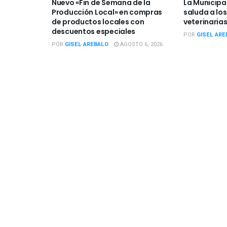
Nuevo «Fin de Semana de la
La Municipa
Producción Local» en compras
saluda a los
de productos locales con
veterinarias
descuentos especiales
POR
GISEL ARE
POR
GISEL AREBALO
AGOSTO 6, 2026