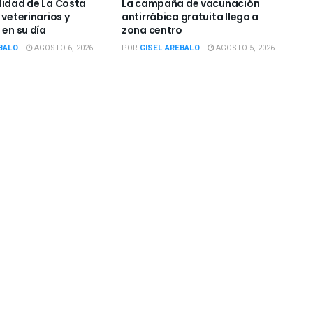
lidad de La Costa
La campaña de vacunación
 veterinarios y
antirrábica gratuita llega a
 en su día
zona centro
BALO
AGOSTO 6, 2026
POR
GISEL AREBALO
AGOSTO 5, 2026