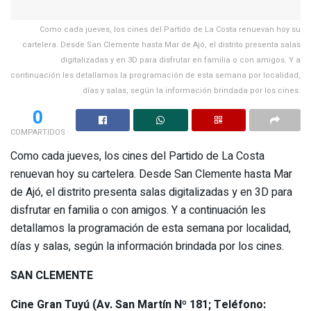
Como cada jueves, los cines del Partido de La Costa renuevan hoy su
cartelera. Desde San Clemente hasta Mar de Ajó, el distrito presenta salas
digitalizadas y en 3D para disfrutar en familia o con amigos. Y a
continuación les detallamos la programación de esta semana por localidad,
días y salas, según la información brindada por los cines.
0
COMPARTIDOS
Como cada jueves, los cines del Partido de La Costa
renuevan hoy su cartelera. Desde San Clemente hasta Mar
de Ajó, el distrito presenta salas digitalizadas y en 3D para
disfrutar en familia o con amigos. Y a continuación les
detallamos la programación de esta semana por localidad,
días y salas, según la información brindada por los cines.
SAN CLEMENTE
Cine Gran Tuyú (Av. San Martín Nº 181; Teléfono: