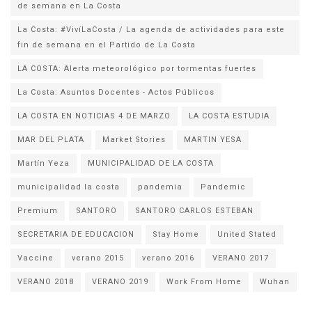
de semana en La Costa
La Costa: #VivíLaCosta / La agenda de actividades para este
fin de semana en el Partido de La Costa
LA COSTA: Alerta meteorológico por tormentas fuertes
La Costa: Asuntos Docentes - Actos Públicos
LA COSTA EN NOTICIAS 4 DE MARZO
LA COSTA ESTUDIA
MAR DEL PLATA
Market Stories
MARTIN YESA
Martín Yeza
MUNICIPALIDAD DE LA COSTA
municipalidad la costa
pandemia
Pandemic
Premium
SANTORO
SANTORO CARLOS ESTEBAN
SECRETARIA DE EDUCACION
Stay Home
United Stated
Vaccine
verano 2015
verano 2016
VERANO 2017
VERANO 2018
VERANO 2019
Work From Home
Wuhan