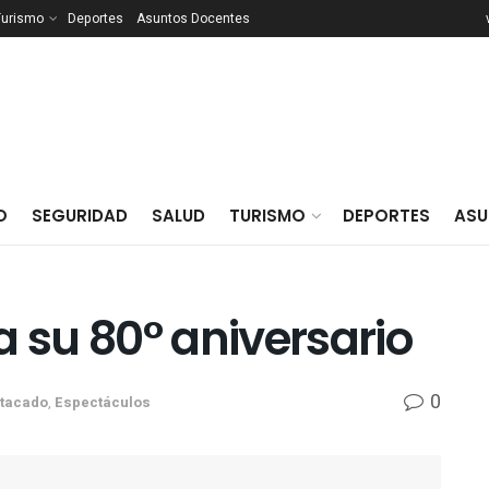
Turismo
Deportes
Asuntos Docentes
O
SEGURIDAD
SALUD
TURISMO
DEPORTES
ASU
0
tacado
,
Espectáculos