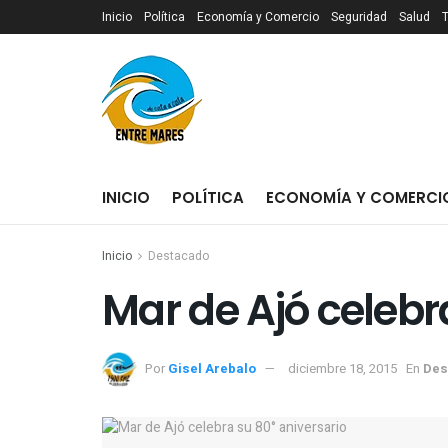
Inicio
Política
Economía y Comercio
Seguridad
Salud
INICIO
POLÍTICA
ECONOMÍA Y COMERCI
Inicio
Destacado
Por
Gisel Arebalo
diciembre 18, 2015
En
Des