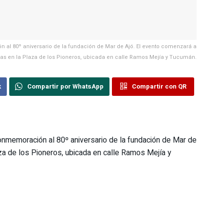
n al 80º aniversario de la fundación de Mar de Ajó. El evento comenzará a
ras en la Plaza de los Pioneros, ubicada en calle Ramos Mejía y Tucumán.
k
Compartir por WhatsApp
Compartir con QR
conmemoración al 80º aniversario de la fundación de Mar de
za de los Pioneros, ubicada en calle Ramos Mejía y