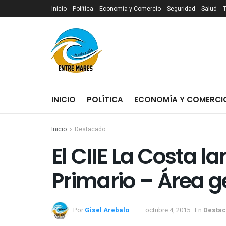
Inicio
Política
Economía y Comercio
Seguridad
Salud
INICIO
POLÍTICA
ECONOMÍA Y COMERCI
Inicio
Destacado
El CIIE La Costa l
Por
Gisel Arebalo
octubre 4, 2015
En
Desta