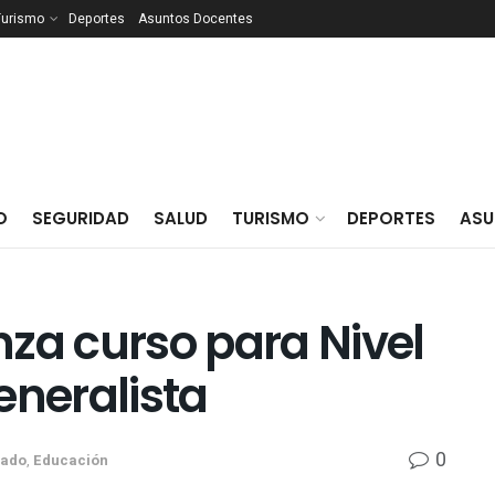
Turismo
Deportes
Asuntos Docentes
O
SEGURIDAD
SALUD
TURISMO
DEPORTES
ASU
anza curso para Nivel
0
cado
,
Educación