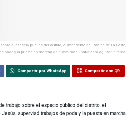
sobre el espacio público del distrito, el intendente del Partido de La Costa,
de poda y la puesta en marcha de nueva maquinaria para agilizar la tarea.
k
Compartir por WhatsApp
Compartir con QR
e trabajo sobre el espacio público del distrito, el
e Jesús, supervisó trabajos de poda y la puesta en marcha