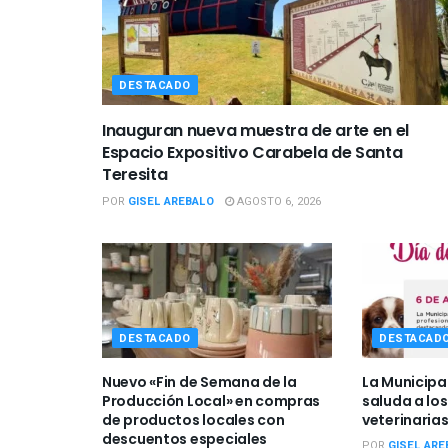
DESTACADO
Inauguran nueva muestra de arte en el
Espacio Expositivo Carabela de Santa
Teresita
POR
GISEL AREBALO
AGOSTO 6, 2026
DESTACADO
DESTACAD
Nuevo «Fin de Semana de la
La Municipa
Producción Local» en compras
saluda a los
de productos locales con
veterinarias
descuentos especiales
POR
GISEL ARE