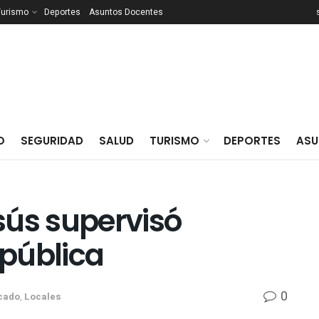
Turismo
Deportes
Asuntos Docentes
O
SEGURIDAD
SALUD
TURISMO
DEPORTES
ASU
sús supervisó
0
cado
,
Locales