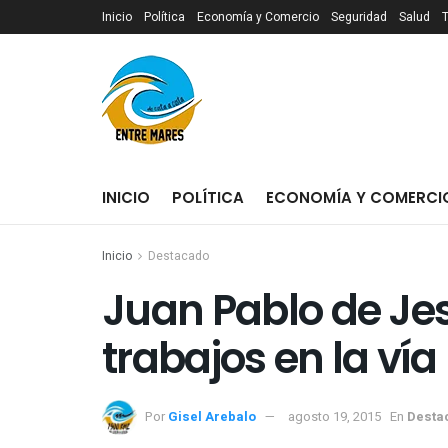
Inicio
Política
Economía y Comercio
Seguridad
Salud
INICIO
POLÍTICA
ECONOMÍA Y COMERCI
Inicio
Destacado
Juan Pablo de Je
Por
Gisel Arebalo
agosto 19, 2015
En
Desta