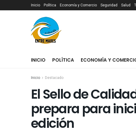
Inicio
Política
Economía y Comercio
Seguridad
Salud
INICIO
POLÍTICA
ECONOMÍA Y COMERCI
Inicio
Destacado
El Sello de Calida
prepara para inic