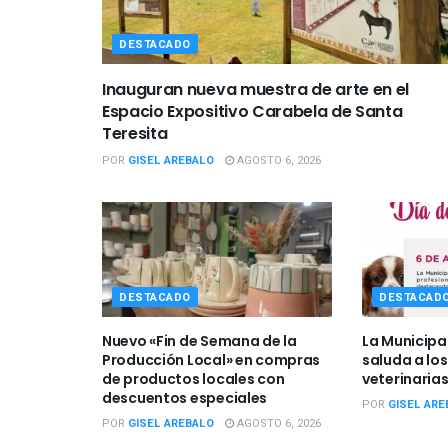
DESTACADO
Inauguran nueva muestra de arte en el
Espacio Expositivo Carabela de Santa
Teresita
POR
GISEL AREBALO
AGOSTO 6, 2026
DESTACADO
DESTACAD
Nuevo «Fin de Semana de la
La Municipa
Producción Local» en compras
saluda a los
de productos locales con
veterinarias
descuentos especiales
POR
GISEL ARE
POR
GISEL AREBALO
AGOSTO 6, 2026