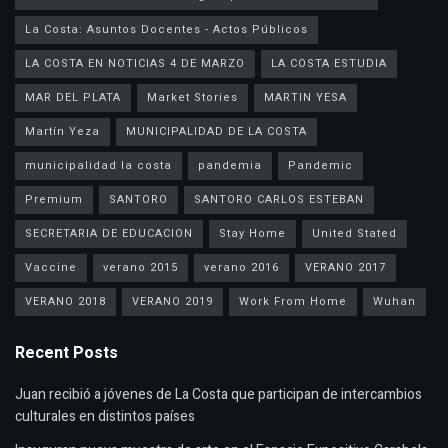
La Costa: Asuntos Docentes - Actos Públicos
LA COSTA EN NOTICIAS 4 DE MARZO
LA COSTA ESTUDIA
MAR DEL PLATA
Market Stories
MARTIN YESA
Martín Yeza
MUNICIPALIDAD DE LA COSTA
municipalidad la costa
pandemia
Pandemic
Premium
SANTORO
SANTORO CARLOS ESTEBAN
SECRETARIA DE EDUCACION
Stay Home
United Stated
Vaccine
verano 2015
verano 2016
VERANO 2017
VERANO 2018
VERANO 2019
Work From Home
Wuhan
Recent Posts
Juan recibió a jóvenes de La Costa que participan de intercambios
culturales en distintos países