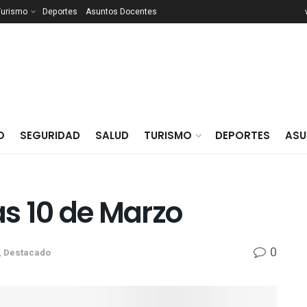
Turismo
Deportes
Asuntos Docentes
O
SEGURIDAD
SALUD
TURISMO
DEPORTES
ASU
0
,
Destacado