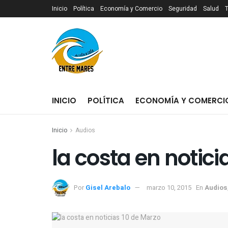
Inicio
Política
Economía y Comercio
Seguridad
Salud
INICIO
POLÍTICA
ECONOMÍA Y COMERCI
Inicio
Audios
Por
Gisel Arebalo
marzo 10, 2015
En
Audios