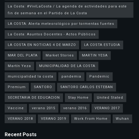
La Costa: #VivíLaCosta / La agenda de actividades para este
fin de semana en el Partido de La Costa
LA COSTA: Alerta meteorológico por tormentas fuertes
La Costa: Asuntos Docentes - Actos Públicos
LA COSTA EN NOTICIAS 4 DE MARZO
LA COSTA ESTUDIA
MAR DEL PLATA
Market Stories
MARTIN YESA
Martín Yeza
MUNICIPALIDAD DE LA COSTA
municipalidad la costa
pandemia
Pandemic
Premium
SANTORO
SANTORO CARLOS ESTEBAN
SECRETARIA DE EDUCACION
Stay Home
United Stated
Vaccine
verano 2015
verano 2016
VERANO 2017
VERANO 2018
VERANO 2019
Work From Home
Wuhan
Recent Posts