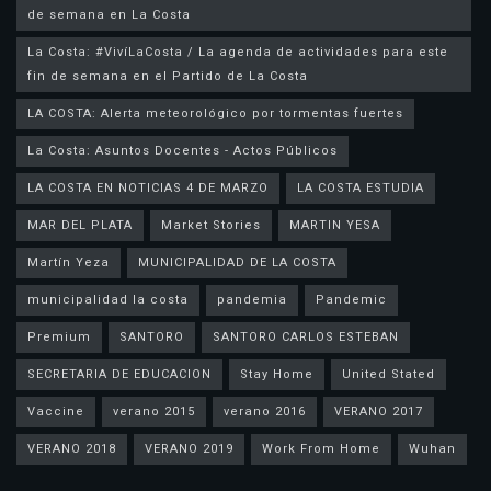
de semana en La Costa
La Costa: #VivíLaCosta / La agenda de actividades para este
fin de semana en el Partido de La Costa
LA COSTA: Alerta meteorológico por tormentas fuertes
La Costa: Asuntos Docentes - Actos Públicos
LA COSTA EN NOTICIAS 4 DE MARZO
LA COSTA ESTUDIA
MAR DEL PLATA
Market Stories
MARTIN YESA
Martín Yeza
MUNICIPALIDAD DE LA COSTA
municipalidad la costa
pandemia
Pandemic
Premium
SANTORO
SANTORO CARLOS ESTEBAN
SECRETARIA DE EDUCACION
Stay Home
United Stated
Vaccine
verano 2015
verano 2016
VERANO 2017
VERANO 2018
VERANO 2019
Work From Home
Wuhan