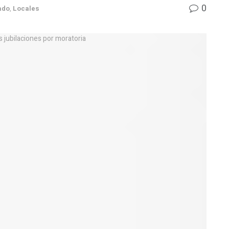
0
ado
,
Locales