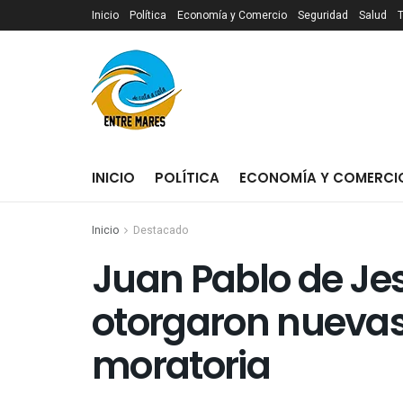
Inicio
Política
Economía y Comercio
Seguridad
Salud
INICIO
POLÍTICA
ECONOMÍA Y COMERCI
Inicio
Destacado
Juan Pablo de Jes
otorgaron nuevas 