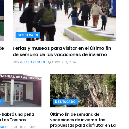
DESTACADO
de
Ferias y museos para visitar en el último fin
de semana de las vacaciones de invierno
POR
GISEL AREBALO
AGOSTO 1, 2026
O
DESTACADO
o habrá una peña
Último fin de semana de
n Las Toninas
vacaciones de invierno: las
propuestas para disfrutar en La
BALO
JULIO 31, 2026