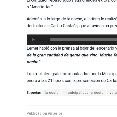
El cantautor repasó todos sus grandes éxitos, co
o “Amarte Así”.
Además, a lo largo de la noche, el artista le real
dedicatoria a Cacho Castaña, que atraviesa un pr
Reproductor
00:00
de
Lerner habló con la prensa al bajar del escenario
audio
de la gran cantidad de gente que vino. Mucha f
noche”
.
Los recitales gratuitos impulsados por la Municip
enero a las 21 horas con la presentación de Carlo
Etiquetas
la costa
municipalidad la costa
ver
Publicación Anterior