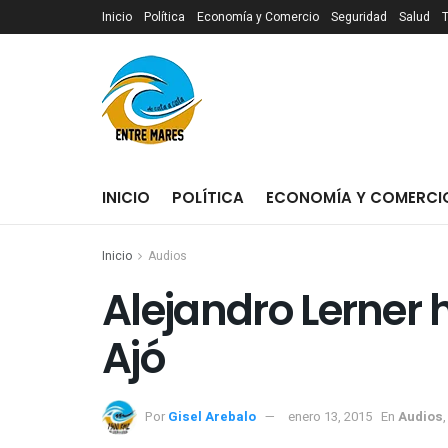
Inicio
Política
Economía y Comercio
Seguridad
Salud
INICIO
POLÍTICA
ECONOMÍA Y COMERCI
Inicio
Audios
Alejandro Lerner 
Por
Gisel Arebalo
enero 13, 2015
En
Audios