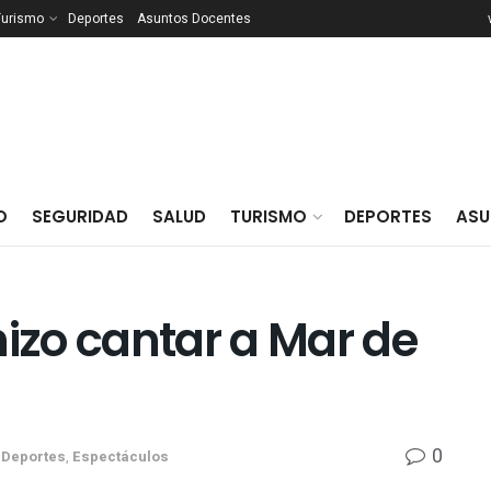
Turismo
Deportes
Asuntos Docentes
O
SEGURIDAD
SALUD
TURISMO
DEPORTES
ASU
hizo cantar a Mar de
0
,
Deportes
,
Espectáculos