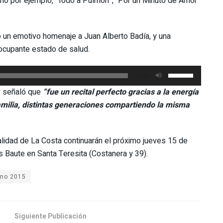
mo por ejemplo, “Todo a Pulmón”, “Por un Minuto de Amor”
izó un emotivo homenaje a Juan Alberto Badía, y una
eocupante estado de salud.
Utiliza
00:00
las
 y señaló que
”fue un recital perfecto gracias a la energía
teclas
amilia, distintas generaciones compartiendo la misma
de
flecha
arriba/abajo
alidad de La Costa continuarán el próximo jueves 15 de
para
s Baute en Santa Teresita (Costanera y 39).
aumentar
o
ano 2015
disminuir
el
volumen.
Siguiente Publicación