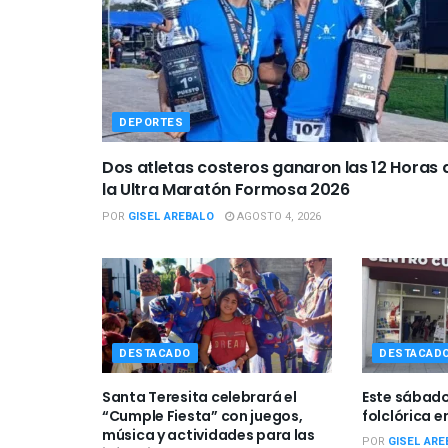
DEPORTES
Dos atletas costeros ganaron las 12 Horas 
la Ultra Maratón Formosa 2026
POR
GISEL AREBALO
AGOSTO 4, 2026
DESTACADO
DESTACAD
Santa Teresita celebrará el
Este sábad
“Cumple Fiesta” con juegos,
folclórica e
música y actividades para las
POR
GISEL ARE